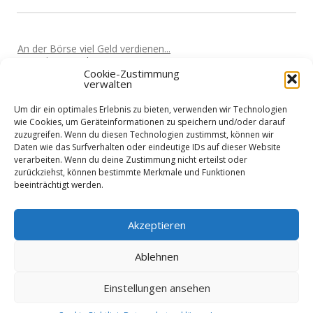
An der Börse viel Geld verdienen...
Von
Miki
Vor 5 Jahren
Cookie-Zustimmung
verwalten
Wo bekomme ich als Freiberufler ein Darlehen?
Von
Siggi
Vor 5 Jahren
Um dir ein optimales Erlebnis zu bieten, verwenden wir Technologien
Günstige Darlehen für Unternehmer?
wie Cookies, um Geräteinformationen zu speichern und/oder darauf
Von
Marta
Vor 5 Jahren
zuzugreifen. Wenn du diesen Technologien zustimmst, können wir
Daten wie das Surfverhalten oder eindeutige IDs auf dieser Website
Lohnt ein Wechsel?
verarbeiten. Wenn du deine Zustimmung nicht erteilst oder
Von
Horst
Vor 5 Jahren
zurückziehst, können bestimmte Merkmale und Funktionen
beeinträchtigt werden.
Kostenloser Darlehensrechner gesucht
Von
Martin
Vor 5 Jahren
Akzeptieren
Ablehnen
Einstellungen ansehen
Datenschutzerklärung
Impressum