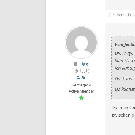
Veröffentlicht 
Veröffentl
Die Frage
kannst, w
Siggi
Ich kündi
(@siggi)
Guck mal 
Beiträge: 9
Da kannst 
Active Member
Die meisten
zwischen de