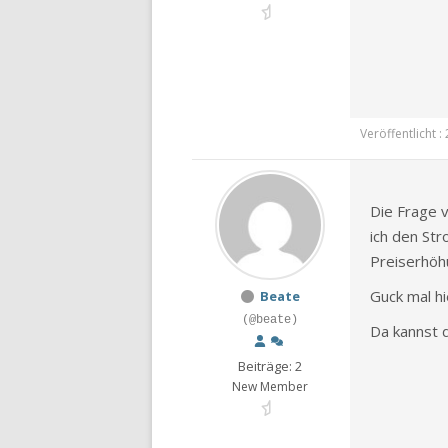
Veröffentlicht 
Die Frage 
ich den Str
Preiserhöhu
Guck mal hi
Beate
(@beate)
Da kannst d
Beiträge: 2
New Member