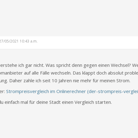
: 27/05/2021 10:43 a.m.
verstehe ich gar nicht. Was spricht denn gegen einen Wechsel? W
omanbieter auf alle Fälle wechseln. Das klappt doch absolut probl
ng. Daher zahle ich seit 10 Jahren nie mehr für meinen Strom.
er:
Strompreisvergleich im Onlinerechner (der-strompreis-verglei
u einfach mal für deine Stadt einen Vergleich starten.