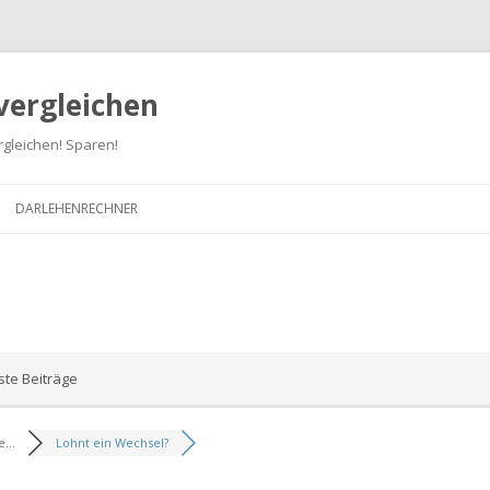
vergleichen
gleichen! Sparen!
Zum
Inhalt
DARLEHENRECHNER
springen
te Beiträge
...
Lohnt ein Wechsel?