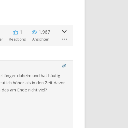
1
1,967
er
Reactions
Ansichten
l länger daheim und hat häufig
lich höher als in den Zeit davor.
h das am Ende nicht viel?